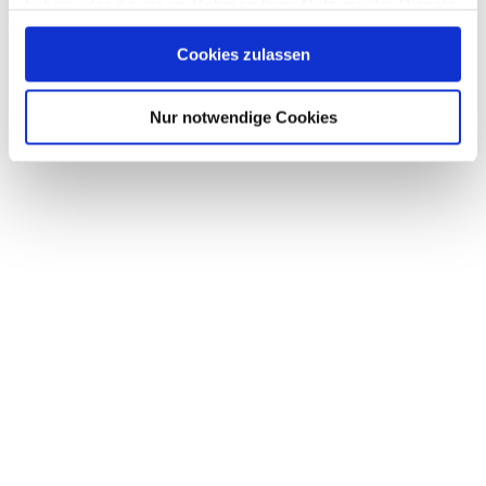
haben oder die sie im Rahmen Ihrer Nutzung der Dienste
gesammelt haben.
Cookies zulassen
Nur notwendige Cookies
Leistungen
Was wir für Sie tun können
Weiterlesen
Fernwartung
...als wären wir bei Ihnen